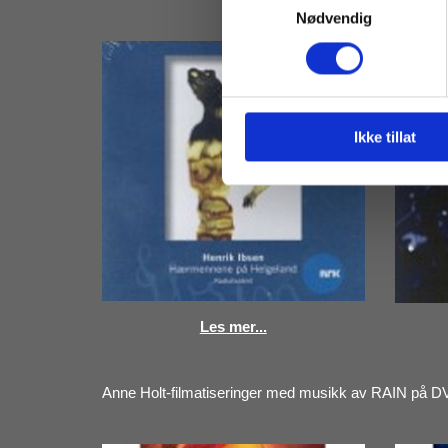
Nødvendig
Ikke tillat
Les mer...
Anne Holt-filmatiseringer med musikk av RAIN på 