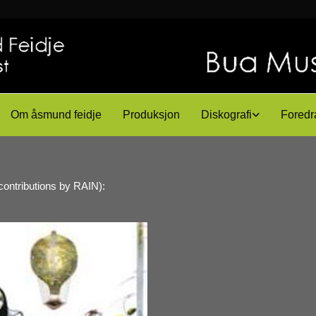
Om åsmund feidje
Produksjon
Diskografi
Foredr
ontributions by RAIN):