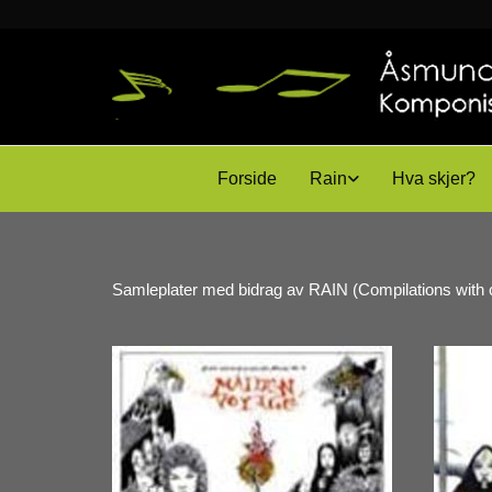
Forside
Rain
Hva skjer?
Samleplater med bidrag av RAIN (Compilations with c