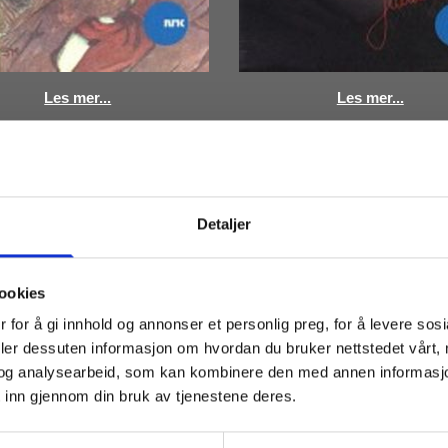
Les mer...
Les mer...
Detaljer
ookies
 for å gi innhold og annonser et personlig preg, for å levere sos
deler dessuten informasjon om hvordan du bruker nettstedet vårt,
og analysearbeid, som kan kombinere den med annen informasjon d
 inn gjennom din bruk av tjenestene deres.
Les mer...
Les mer...