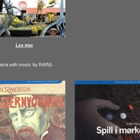
Les mer
rama with music by RAIN):